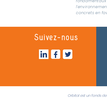
fondamentaux po
l’environnement
concrets en fa
Suivez-nous
Orbital est un fonds de