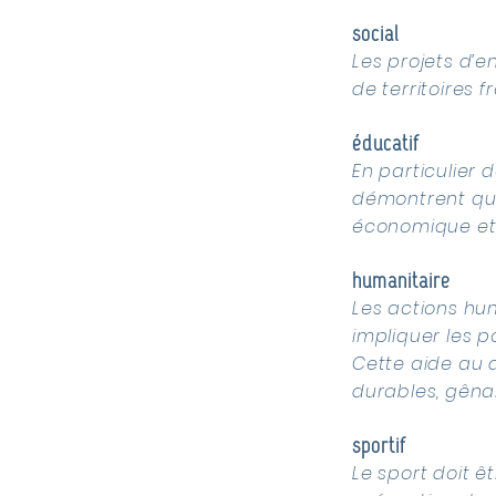
social
Les projets d’e
de territoires f
​éducatif
En particulier d
démontrent que 
économique et 
humanitaire
Les actions hu
impliquer les po
Cette aide au 
durables, gêna
sportif
Le sport doit ê