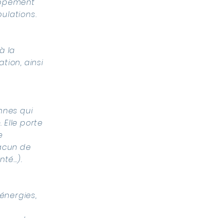
oppement
pulations.
à la
tion, ainsi
nnes qui
. Elle porte
e
hacun de
nté…).
énergies,